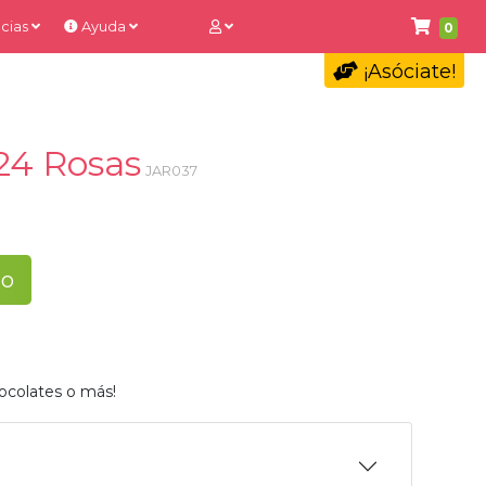
cias
Ayuda
0
¡Asóciate!
24 Rosas
JAR037
to
ocolates o más!