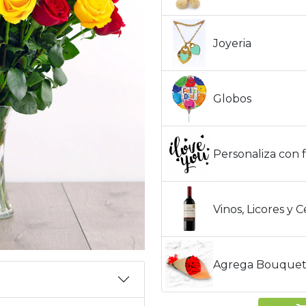
Joyeria
Globos
Personaliza con f
Vinos, Licores y 
Agrega Bouquet