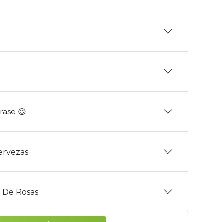
rase 😉
Cervezas
 De Rosas