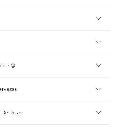
rase 😉
Cervezas
 De Rosas