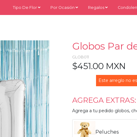
Tipo De Flor
Por Ocasión
Regalos
Condolen
Globos Par d
GLOB011
$451.00 MXN
Este arreglo no es
AGREGA EXTRAS:
Agrega a tu pedido globos, ch
Peluches