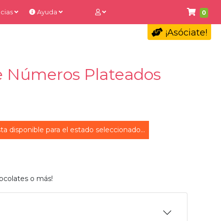
cias
Ayuda
0
¡Asóciate!
e Números Plateados
ta disponible para el estado seleccionado...
ocolates o más!