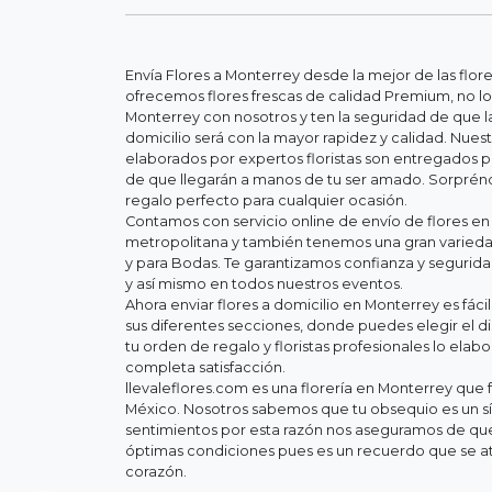
Envía Flores a Monterrey desde la mejor de las flor
ofrecemos flores frescas de calidad Premium, no lo
Monterrey con nosotros y ten la seguridad de que la
domicilio será con la mayor rapidez y calidad. Nue
elaborados por expertos floristas son entregados 
de que llegarán a manos de tu ser amado. Sorpréndel
regalo perfecto para cualquier ocasión.
Contamos con servicio online de envío de flores en
metropolitana y también tenemos una gran variedad
y para Bodas. Te garantizamos confianza y segurid
y así mismo en todos nuestros eventos.
Ahora enviar flores a domicilio en Monterrey es fác
sus diferentes secciones, donde puedes elegir el d
tu orden de regalo y floristas profesionales lo elab
completa satisfacción.
llevaleflores.com es una florería en Monterrey que f
México. Nosotros sabemos que tu obsequio es un s
sentimientos por esta razón nos aseguramos de que 
óptimas condiciones pues es un recuerdo que se at
corazón.