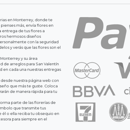
erias en Monterrey, donde te
 pienses más, envía flores en
 entrega de tus flores a
stros hermosos diseños
personalmente con la seguridad
os y verás que las flores son el
 Monterrey y su área
 de arreglos para San Valentín
ad en cada una nuestras entregas
il desde nuestra página web con
iseño que más te guste. Coloca
orarán de manera rápida para tu
orma parte de las florerías de
ímbolo que transmite tus
él o ella reciba tu obsequio en
esora para siempre en el