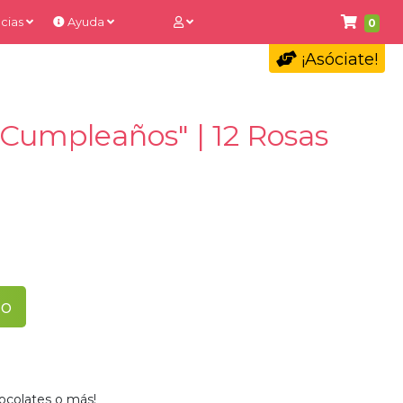
cias
Ayuda
0
¡Asóciate!
 Cumpleaños" | 12 Rosas
to
ocolates o más!