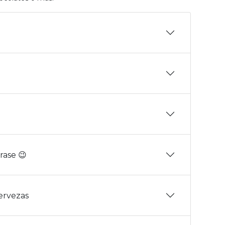
rase 😉
Cervezas