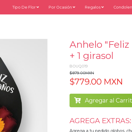
Tipo De Flor
Por Ocasión
Regalos
Condolen
Anhelo "Feliz
+ 1 girasol
BOUQ019
$879.00MXN
$779.00 MXN
Agregar al Carri
AGREGA EXTRAS:
Agrega a tu pedido globos, ch