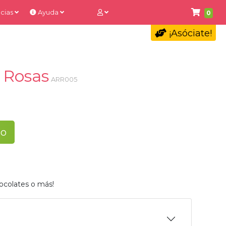
cias
Ayuda
0
¡Asóciate!
4 Rosas
ARR005
to
ocolates o más!