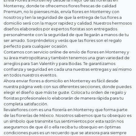
Envía Flores a Monterrey desde la mejor de las florerias en
Monterrey, donde te ofrecemos flores frescas de calidad
Premium, no lo pienses más, envía flores en Monterrey con
nosotros y ten la seguridad de que la entrega de tus flores a
domicilio será con la mayor rapidez y calidad. Nuestros hermosos
diseños elaborados por expertos floristas son entregados
personalmente con la seguridad de que llegarán a manos de tu
ser amado. Sorpréndelos y verás que las flores son el regalo
perfecto para cualquier ocasión.
Contamos con servicio online de envío de flores en Monterrey y
su área metropolitana y también tenemos una gran variedad de
arreglos para San Valentín y para Bodas. Te garantizamos
confianza y seguridad en cada una nuestras entregas y así mismo
en todos nuestros eventos.
Ahora enviar flores a domicilio en Monterrey es fácil desde
nuestra página web con sus diferentes secciones, donde puedes
elegir el diseño que más te guste. Coloca tu orden de regalo y
floristas profesionales lo elaborarán de manera rápida para tu
completa satisfacción.
llevaleflores.com es una florería en Monterrey que forma parte
de las florerías de México. Nosotros sabemos que tu obsequio es
un símbolo que transmite tus sentimientos por esta razón nos
aseguramos de que él o ella reciba tu obsequio en óptimas
condiciones pues es un recuerdo que se atesora para siempre