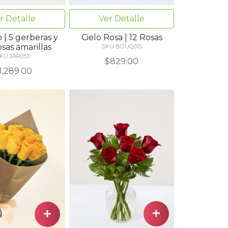
r Detalle
Ver Detalle
 | 5 gerberas y
Cielo Rosa | 12 Rosas
osas amarillas
SKU BOUQ015
KU JAR053
$829.00
1,289.00