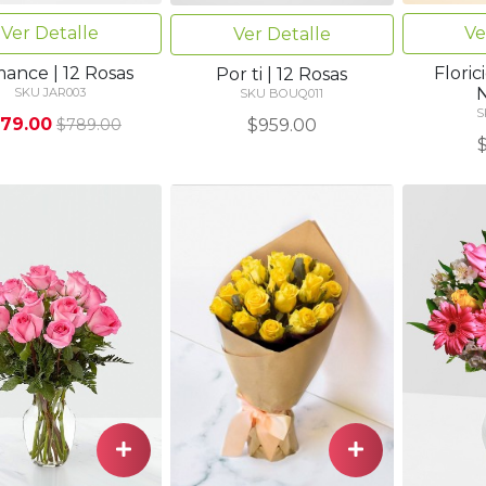
Ver Detalle
Ve
Ver Detalle
ance | 12 Rosas
Flori
Por ti | 12 Rosas
SKU JAR003
SKU BOUQ011
S
79.00
$959.00
$789.00