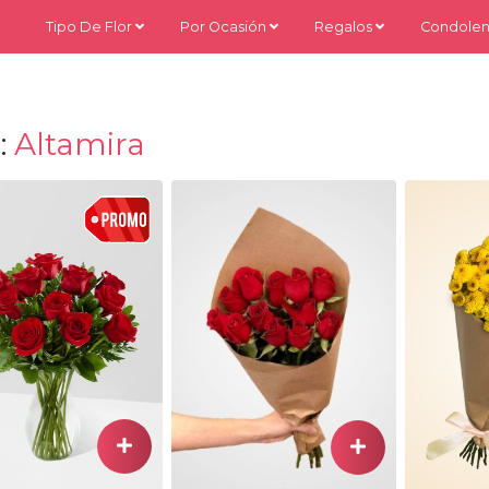
Tipo De Flor
Por Ocasión
Regalos
Condolen
:
Altamira