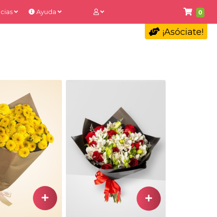
cias
Ayuda
0
¡Asóciate!