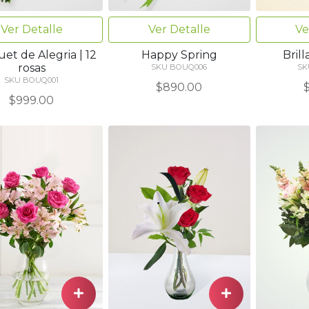
Ver Detalle
Ver Detalle
Ve
et de Alegria | 12
Happy Spring
Brill
rosas
SKU BOUQ006
SK
SKU BOUQ001
$890.00
$999.00