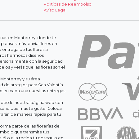
Políticas de Reembolso
Aviso Legal
erias en Monterrey, donde te
 pienses más, envía flores en
 entrega de tus flores a
stros hermosos diseños
personalmente con la seguridad
os y verás que las flores son el
 Monterrey y su área
 de arreglos para San Valentín
ad en cada una nuestras entregas
il desde nuestra página web con
iseño que más te guste. Coloca
orarán de manera rápida para tu
orma parte de las florerías de
ímbolo que transmite tus
él o ella reciba tu obsequio en