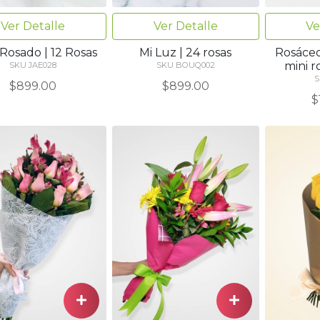
Ver Detalle
Ve
Ver Detalle
 Rosado | 12 Rosas
Rosáceo
Mi Luz | 24 rosas
mini r
SKU JAE028
SKU BOUQ002
S
$899.00
$899.00
$