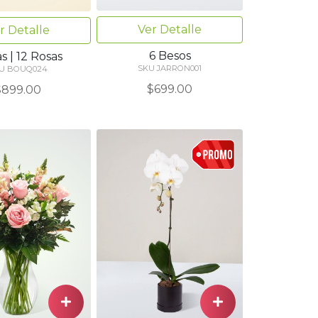
Ver Detalle
r Detalle
6 Besos
as | 12 Rosas
SKU JARRON001
U BOUQ024
$699.00
$899.00