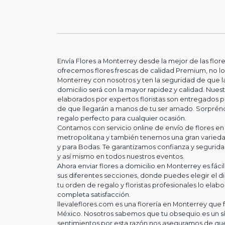
Envía Flores a Monterrey desde la mejor de las flor
ofrecemos flores frescas de calidad Premium, no lo
Monterrey con nosotros y ten la seguridad de que la
domicilio será con la mayor rapidez y calidad. Nue
elaborados por expertos floristas son entregados 
de que llegarán a manos de tu ser amado. Sorpréndel
regalo perfecto para cualquier ocasión.
Contamos con servicio online de envío de flores en
metropolitana y también tenemos una gran variedad
y para Bodas. Te garantizamos confianza y segurid
y así mismo en todos nuestros eventos.
Ahora enviar flores a domicilio en Monterrey es fác
sus diferentes secciones, donde puedes elegir el d
tu orden de regalo y floristas profesionales lo elab
completa satisfacción.
llevaleflores.com es una florería en Monterrey que f
México. Nosotros sabemos que tu obsequio es un s
sentimientos por esta razón nos aseguramos de que 