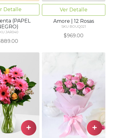
r Detalle
Ver Detalle
cienta (PAPEL
Amore | 12 Rosas
NEGRO)
SKU BOUQ021
KU JAR040
$969.00
$889.00