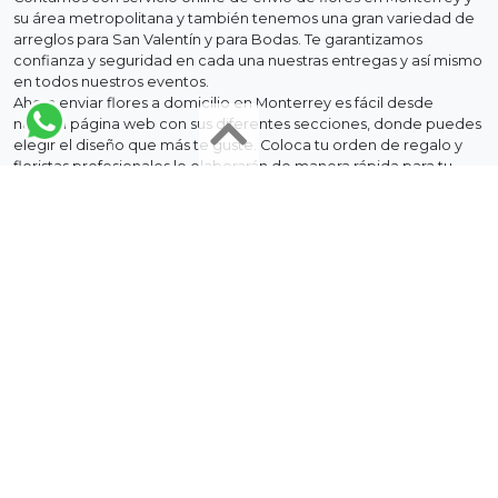
su área metropolitana y también tenemos una gran variedad de
arreglos para San Valentín y para Bodas. Te garantizamos
confianza y seguridad en cada una nuestras entregas y así mismo
en todos nuestros eventos.
Ahora enviar flores a domicilio en Monterrey es fácil desde
nuestra página web con sus diferentes secciones, donde puedes
elegir el diseño que más te guste. Coloca tu orden de regalo y
floristas profesionales lo elaborarán de manera rápida para tu
completa satisfacción.
llevaleflores.com es una florería en Monterrey que forma parte
de las florerías de México. Nosotros sabemos que tu obsequio es
un símbolo que transmite tus sentimientos por esta razón nos
aseguramos de que él o ella reciba tu obsequio en óptimas
condiciones pues es un recuerdo que se atesora para siempre
en el corazón.