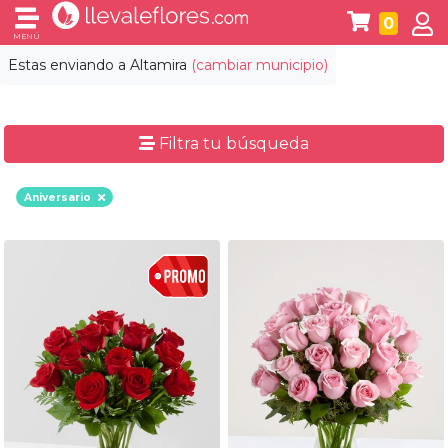
0
MENÚ
Estas enviando a
Altamira
(cambiar municipio)
Filtra tu búsqueda
Aniversario