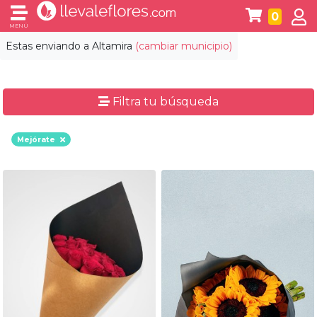
0
MENÚ
Estas enviando a
Altamira
(cambiar municipio)
Filtra tu búsqueda
Mejórate