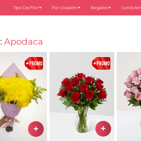
Tipo De Flor
Por Ocasión
Regalos
Condolen
:
Apodaca