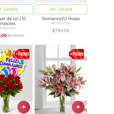
r Detalle
Ver Detalle
t de sol | 10
Romance|12 Rosas
irasoles
SKU POST034
U BOUQ012
$790.00
.00
$1,199.00