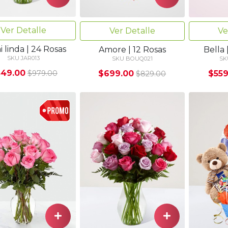
Ver Detalle
Ver Detalle
Ve
 linda | 24 Rosas
Amore | 12 Rosas
Bella 
SKU JAR013
SKU BOUQ021
SK
49.00
$699.00
$559
$979.00
$829.00