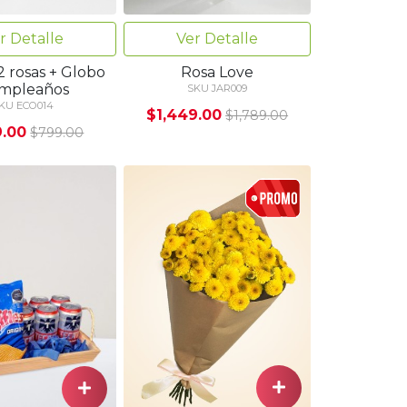
Ver Detalle
r Detalle
Rosa Love
2 rosas + Globo
mpleaños
SKU JAR009
KU ECO014
$1,449.00
$1,789.00
.00
$799.00