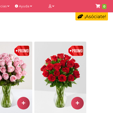
cias
Ayuda
0
¡Asóciate!