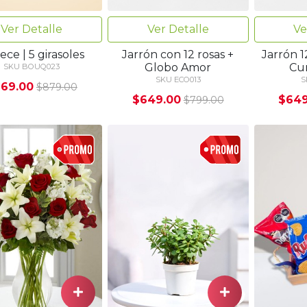
Ver Detalle
Ver Detalle
Ve
ece | 5 girasoles
Jarrón con 12 rosas +
Jarrón 1
Globo Amor
Cu
SKU BOUQ023
SKU ECO013
S
69.00
$879.00
$649.00
$649
$799.00