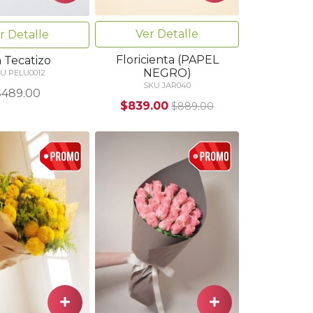
Ver Detalle
r Detalle
Floricienta (PAPEL
 Tecatizo
NEGRO)
U PELU0012
SKU JAR040
$489.00
$839.00
$889.00