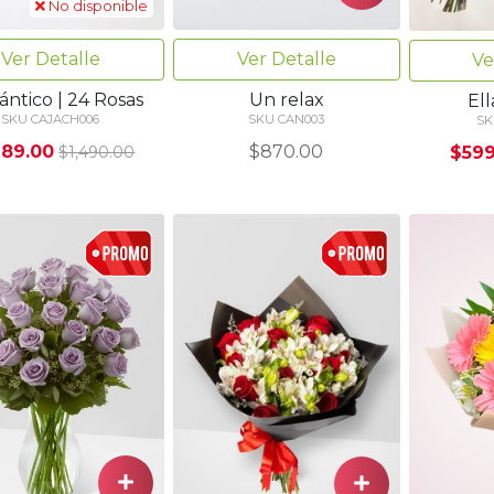
No disponible
Ver Detalle
Ver Detalle
Ve
ntico | 24 Rosas
Un relax
Ell
SKU CAJACH006
SKU CAN003
SK
289.00
$870.00
$599
$1,490.00