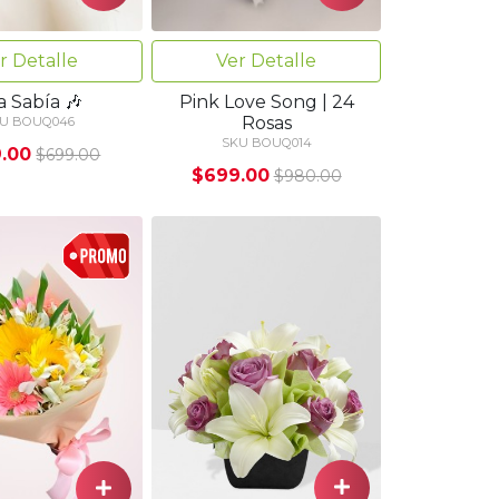
r Detalle
Ver Detalle
a Sabía 🎶
Pink Love Song | 24
Rosas
U BOUQ046
SKU BOUQ014
.00
$699.00
$699.00
$980.00