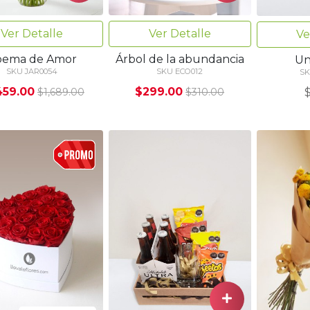
Ver Detalle
Ver Detalle
Ve
oema de Amor
Árbol de la abundancia
Un
SKU JAR0054
SKU ECO012
SK
459.00
$299.00
$1,689.00
$310.00