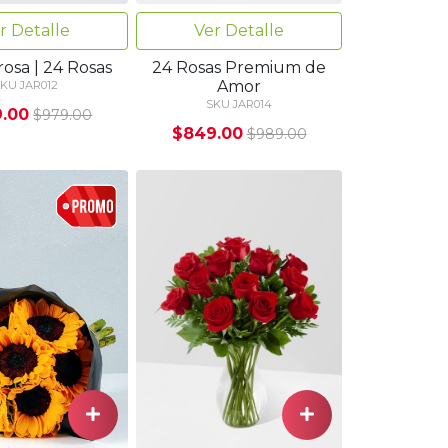
r Detalle
Ver Detalle
rosa | 24 Rosas
24 Rosas Premium de
Amor
KU JAR012
SKU JAR014
.00
$979.00
$849.00
$989.00