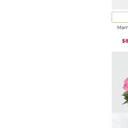
Mami
$8