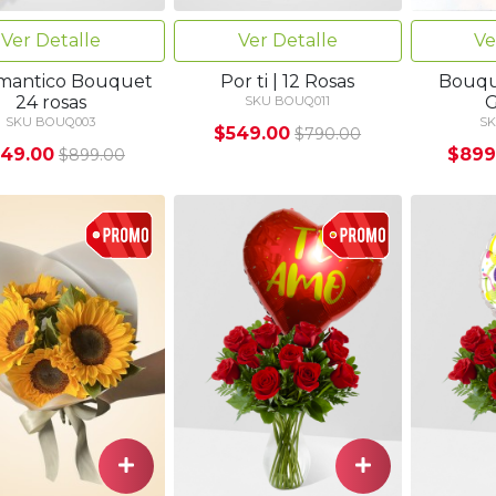
Ve
Ver Detalle
Ver Detalle
Bouque
mantico Bouquet
Por ti | 12 Rosas
G
24 rosas
SKU BOUQ011
SK
SKU BOUQ003
$549.00
$790.00
$899
49.00
$899.00