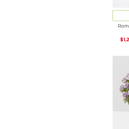
Romá
$1,