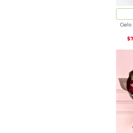
Cielo
$7