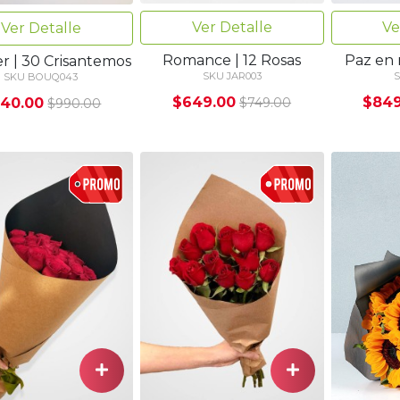
Ver Detalle
Ve
Ver Detalle
Romance | 12 Rosas
Paz en 
er | 30 Crisantemos
SKU JAR003
S
SKU BOUQ043
$649.00
$849
40.00
$749.00
$990.00