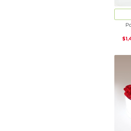
P
$1,