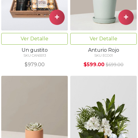
Ver Detalle
Ver Detalle
Un gustito
Anturio Rojo
SKU CAN0013
SKU ECO01
$979.00
$599.00
$699.00