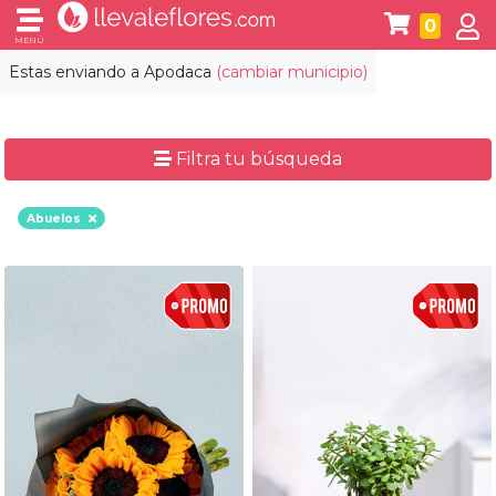
0
MENÚ
Estas enviando a
Apodaca
(cambiar municipio)
Filtra tu búsqueda
Abuelos