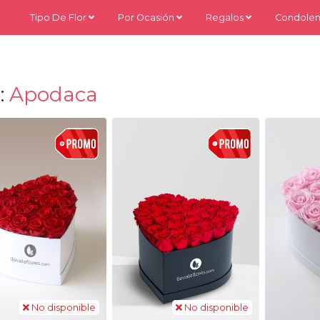
Tipo De Flor
Por Ocasión
Regalos
Condolen
:
Apodaca
No disponible
No disponible