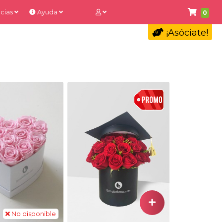
cias
Ayuda
0
¡Asóciate!
No disponible