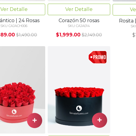
Ver Detalle
Ver Detalle
Ve
ntico | 24 Rosas
Corazón 50 rosas
Rosita 
SKU CAJACH006
SKU CAJA014
SK
289.00
$1,999.00
$
$1,490.00
$2,149.00