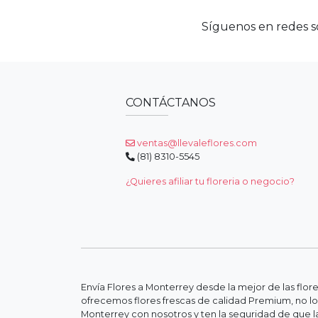
Síguenos en redes so
CONTÁCTANOS
ventas@llevaleflores.com
(81) 8310-5545
¿Quieres afiliar tu floreria o negocio?
Envía Flores a Monterrey desde la mejor de las flor
ofrecemos flores frescas de calidad Premium, no lo
Monterrey con nosotros y ten la seguridad de que la