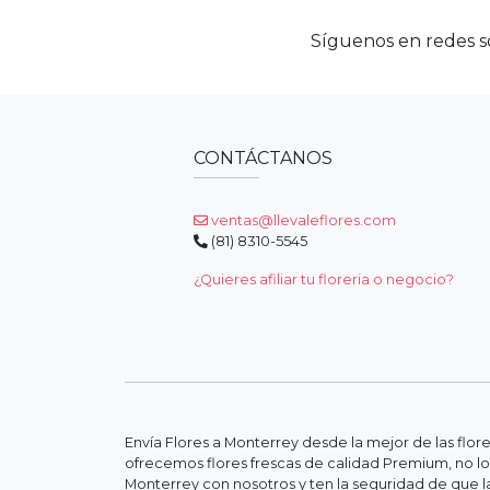
Síguenos en redes so
CONTÁCTANOS
ventas@llevaleflores.com
(81) 8310-5545
¿Quieres afiliar tu floreria o negocio?
Envía Flores a Monterrey desde la mejor de las flor
ofrecemos flores frescas de calidad Premium, no lo
Monterrey con nosotros y ten la seguridad de que la