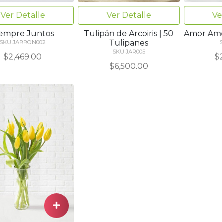
Ver Detalle
Ver Detalle
Ve
iempre Juntos
Tulipán de Arcoiris | 50
Amor Amor
Tulipanes
SKU JARRON002
SKU JAR005
$2,469.00
$
$6,500.00