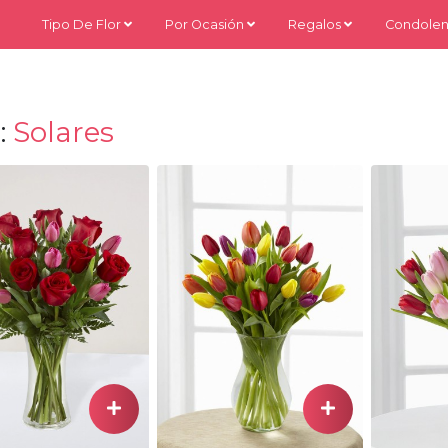
Tipo De Flor
Por Ocasión
Regalos
Condolen
:
Solares