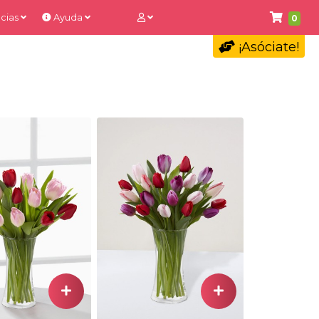
cias
Ayuda
0
¡Asóciate!