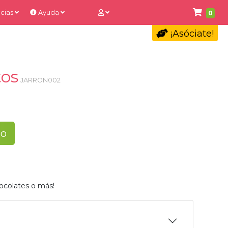
cias
Ayuda
0
¡Asóciate!
tos
JARRON002
to
ocolates o más!