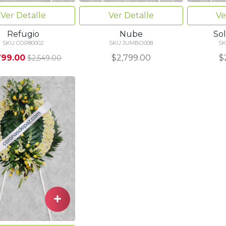
Ver Detalle
Ver Detalle
Ve
Refugio
Nube
So
SKU COR80002
SKU JUMBO008
SK
799.00
$2,799.00
$
$2,549.00