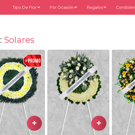
Tipo De Flor
Por Ocasión
Regalos
Condolen
:
Solares