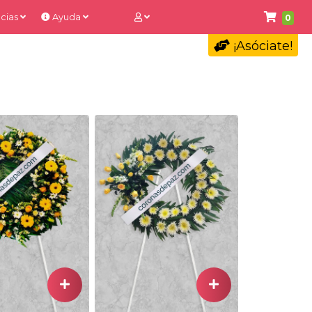
cias
Ayuda
0
¡Asóciate!