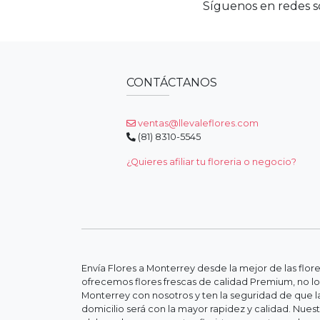
Síguenos en redes so
CONTÁCTANOS
ventas@llevaleflores.com
(81) 8310-5545
¿Quieres afiliar tu floreria o negocio?
Envía Flores a Monterrey desde la mejor de las flor
ofrecemos flores frescas de calidad Premium, no lo
Monterrey con nosotros y ten la seguridad de que la
domicilio será con la mayor rapidez y calidad. Nue