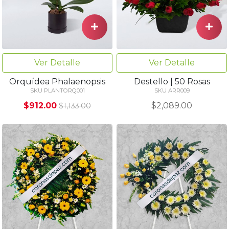
Ver Detalle
Ver Detalle
Orquídea Phalaenopsis
Destello | 50 Rosas
SKU PLANTORQ001
SKU ARR009
$912.00
$2,089.00
$1,133.00