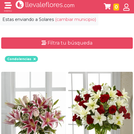
0
MENÚ
Estas enviando a
Solares
(cambiar municipio)
Filtra tu búsqueda
Condolencias