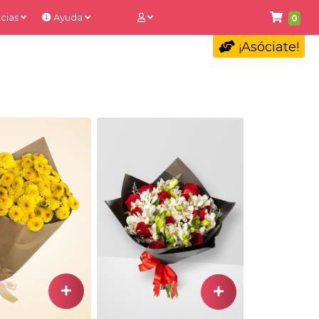
cias
Ayuda
0
¡Asóciate!