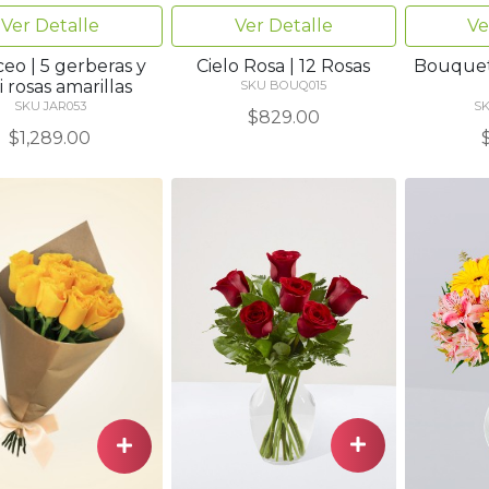
Ver Detalle
Ver Detalle
Ve
eo | 5 gerberas y
Cielo Rosa | 12 Rosas
Bouquet 
i rosas amarillas
SKU BOUQ015
SKU JAR053
S
$829.00
$1,289.00