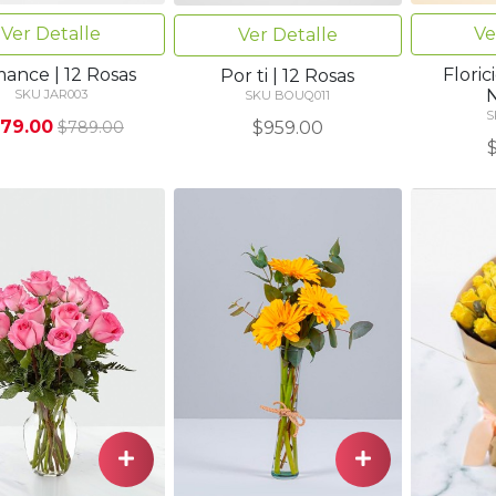
Ver Detalle
Ve
Ver Detalle
ance | 12 Rosas
Flori
Por ti | 12 Rosas
SKU JAR003
SKU BOUQ011
S
79.00
$959.00
$789.00