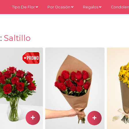
Tipo De Flor
Por Ocasión
Regalos
Condolen
:
Saltillo