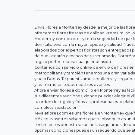
Envía Flores a Monterrey desde la mejor de las flor
ofrecemos flores frescas de calidad Premium, no lo
Monterrey con nosotros y ten la seguridad de que la
domicilio será con la mayor rapidez y calidad. Nue
elaborados por expertos floristas son entregados 
de que llegarán a manos de tu ser amado. Sorpréndel
regalo perfecto para cualquier ocasión.
Contamos con servicio online de envío de flores en
metropolitana y también tenemos una gran variedad
y para Bodas. Te garantizamos confianza y segurid
y así mismo en todos nuestros eventos.
Ahora enviar flores a domicilio en Monterrey es fác
sus diferentes secciones, donde puedes elegir el d
tu orden de regalo y floristas profesionales lo elab
completa satisfacción.
llevaleflores.com es una florería en Monterrey que f
México. Nosotros sabemos que tu obsequio es un s
sentimientos por esta razón nos aseguramos de que 
óptimas condiciones pues es un recuerdo que se at