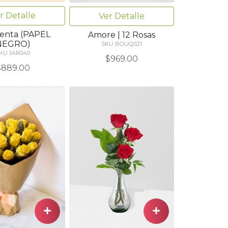
r Detalle
Ver Detalle
cienta (PAPEL
Amore | 12 Rosas
NEGRO)
SKU BOUQ021
KU JAR040
$969.00
$889.00