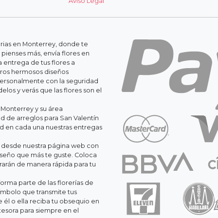
Aviso Legal
erias en Monterrey, donde te
 pienses más, envía flores en
 entrega de tus flores a
stros hermosos diseños
personalmente con la seguridad
os y verás que las flores son el
 Monterrey y su área
 de arreglos para San Valentín
ad en cada una nuestras entregas
il desde nuestra página web con
iseño que más te guste. Coloca
orarán de manera rápida para tu
orma parte de las florerías de
ímbolo que transmite tus
él o ella reciba tu obsequio en
esora para siempre en el