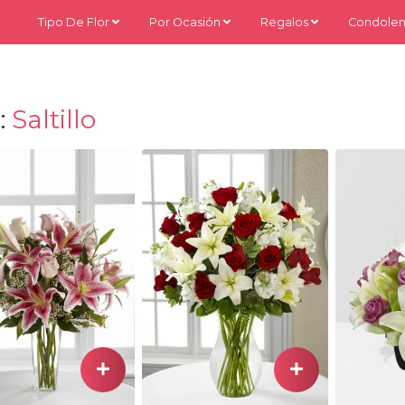
Tipo De Flor
Por Ocasión
Regalos
Condolen
:
Saltillo