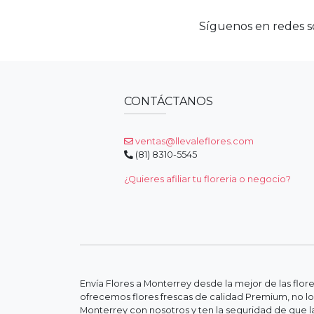
Síguenos en redes so
CONTÁCTANOS
ventas@llevaleflores.com
(81) 8310-5545
¿Quieres afiliar tu floreria o negocio?
Envía Flores a Monterrey desde la mejor de las flor
ofrecemos flores frescas de calidad Premium, no lo
Monterrey con nosotros y ten la seguridad de que la