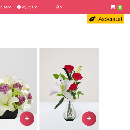
cias
Ayuda
0
¡Asóciate!