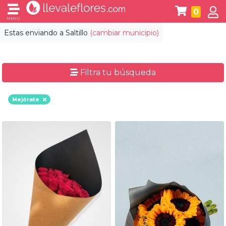
0
MENÚ
Estas enviando a
Saltillo
(cambiar municipio)
Filtra tu búsqueda
Mejórate