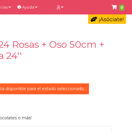
cias
Ayuda
0
¡Asóciate!
 24 Rosas + Oso 50cm +
 24''
ta disponible para el estado seleccionado...
ocolates o más!