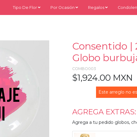
Tipo De Flor
Por Ocasión
Regalos
Condolen
Consentido |
Globo burbuja
COMBO003
$1,924.00 MXN
Este arreglo no es
AGREGA EXTRAS:
Agrega a tu pedido globos, ch