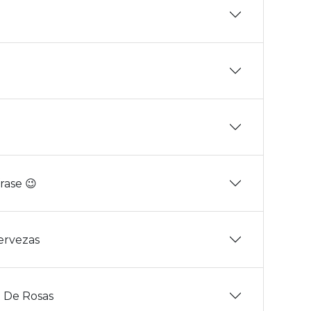
rase 😉
Cervezas
 De Rosas