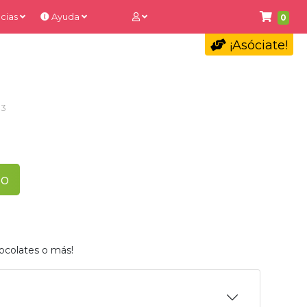
cias
Ayuda
0
¡Asóciate!
3
to
ocolates o más!