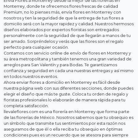
Envía Flores a Monterrey desde la mejor de las florerias en
Monterrey, donde te ofrecemos flores frescas de calidad
Premium, no lo pienses más, envía flores en Monterrey con
nosotros y ten la seguridad de que la entrega de tus flores a
domicilio será con la mayor rapidez y calidad. Nuestros hermosos
diseños elaborados por expertos floristas son entregados
personalmente con la seguridad de que llegarán a manos de tu
ser amado. Sorpréndelos y verás que las flores son el regalo
perfecto para cualquier ocasión.
Contamos con servicio online de envío de flores en Monterrey y
su área metropolitana y también tenemos una gran variedad de
arreglos para San Valentín y para Bodas. Te garantizamos
confianza y seguridad en cada una nuestras entregas y así mismo
en todos nuestros eventos.
Ahora enviar flores a domicilio en Monterrey es fácil desde
nuestra página web con sus diferentes secciones, donde puedes
elegir el diseño que más te guste. Coloca tu orden de regalo y
floristas profesionales lo elaborarán de manera rápida para tu
completa satisfacción.
llevaleflores.com es una florería en Monterrey que forma parte
de las florerías de México. Nosotros sabemos que tu obsequio es
un símbolo que transmite tus sentimientos por esta razón nos
aseguramos de que él o ella reciba tu obsequio en óptimas
condiciones pues es un recuerdo que se atesora para siempre