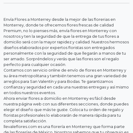
Envía Flores a Monterrey desde la mejor de las florerias en
Monterrey, donde te ofrecemos flores frescas de calidad
Premium, no lo pienses más, envía flores en Monterrey con
nosotros y ten la seguridad de que la entrega de tus flores a
domicilio será con la mayor rapidez y calidad. Nuestros hermosos
diseños elaborados por expertos floristas son entregados
personalmente con la seguridad de que llegarán a manos de tu
ser amado. Sorpréndelos y verás que las flores son el regalo
perfecto para cualquier ocasión.
Contamos con servicio online de envío de flores en Monterrey y
su área metropolitana y también tenemos una gran variedad de
arreglos para San Valentín y para Bodas. Te garantizamos
confianza y seguridad en cada una nuestras entregas y así mismo
en todos nuestros eventos.
Ahora enviar flores a domicilio en Monterrey es fácil desde
nuestra página web con sus diferentes secciones, donde puedes
elegir el diseño que más te guste. Coloca tu orden de regalo y
floristas profesionales lo elaborarán de manera rápida para tu
completa satisfacción.
llevaleflores.com es una florería en Monterrey que forma parte
de las florerías de México. Nosotros sabemos que tu obsequio es