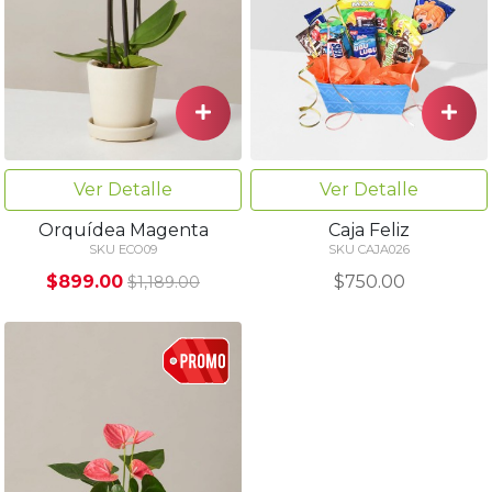
Ver Detalle
Ver Detalle
Orquídea Magenta
Caja Feliz
SKU ECO09
SKU CAJA026
$899.00
$750.00
$1,189.00