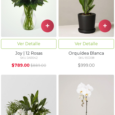
Ver Detalle
Ver Detalle
Joy | 12 Rosas
Orquídea Blanca
SKU JAR042
SKU ECO08
$789.00
$999.00
$889.00