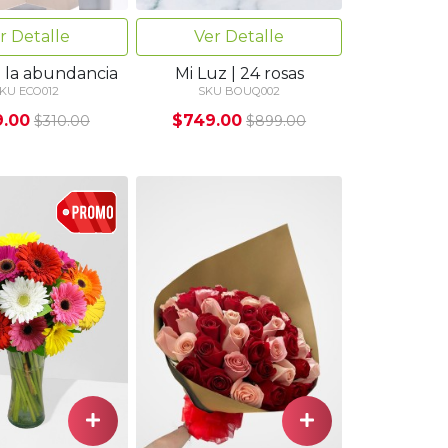
r Detalle
Ver Detalle
e la abundancia
Mi Luz | 24 rosas
KU ECO012
SKU BOUQ002
9.00
$749.00
$310.00
$899.00