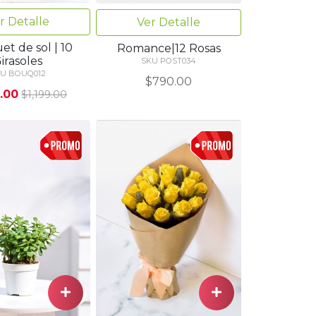
r Detalle
Ver Detalle
t de sol | 10
Romance|12 Rosas
irasoles
SKU POST034
U BOUQ012
$790.00
.00
$1,199.00