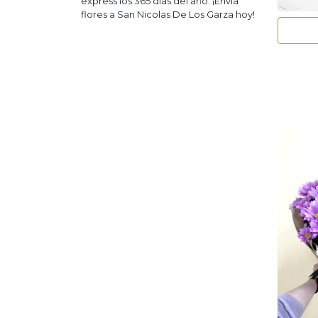
express los 365 días del año. ¡Envía
flores a
San Nicolas De Los Garza
hoy!