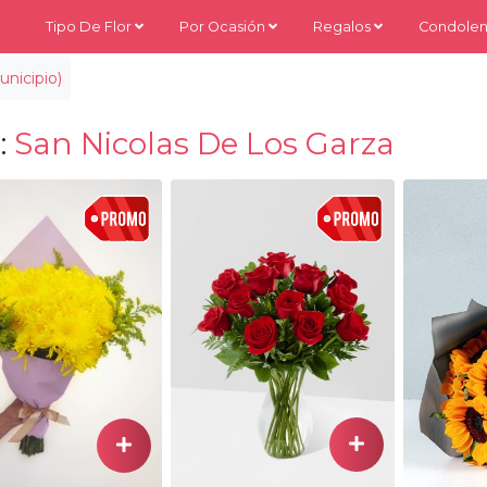
Tipo De Flor
Por Ocasión
Regalos
Condolen
nicipio)
:
San Nicolas De Los Garza