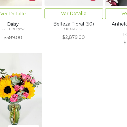
Ver Detalle
Ve
Ver Detalle
Belleza Floral (50)
Anhelo 
Daisy
SKU JAR025
SKU BOUQ052
SK
$2,879.00
$589.00
$