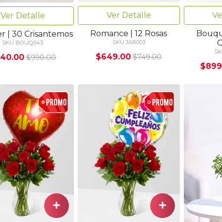
Ver Detalle
Ve
Ver Detalle
Romance | 12 Rosas
Bouque
er | 30 Crisantemos
G
SKU JAR003
SKU BOUQ043
SK
$649.00
40.00
$749.00
$990.00
$899