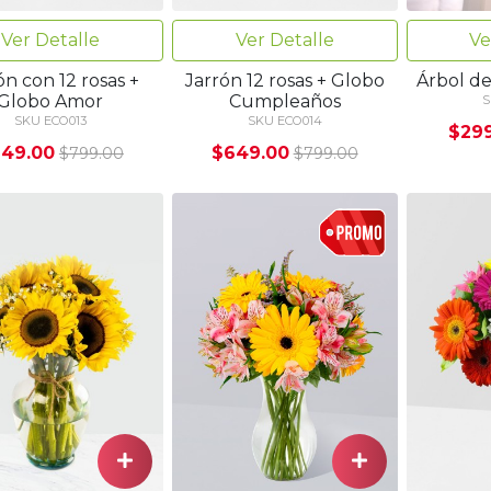
Ve
Ver Detalle
Ver Detalle
Árbol d
ón con 12 rosas +
Jarrón 12 rosas + Globo
Globo Amor
Cumpleaños
S
SKU ECO013
SKU ECO014
$29
49.00
$649.00
$799.00
$799.00