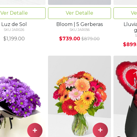
Ver Detalle
Ver Detalle
Ve
Luz de Sol
Bloom | 5 Gerberas
Lluvia
g
SKU JAR026
SKU JAR056
S
$1,199.00
$739.00
$879.00
$899