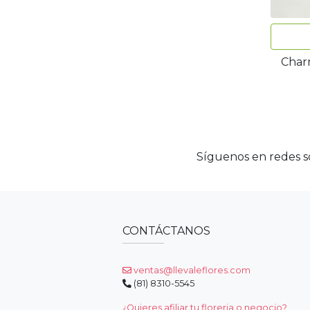
Charm
Síguenos en redes so
CONTÁCTANOS
ventas@llevaleflores.com
(81) 8310-5545
¿Quieres afiliar tu floreria o negocio?