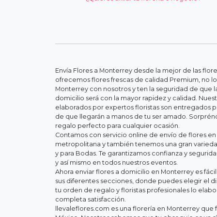
Envía Flores a Monterrey desde la mejor de las flor
ofrecemos flores frescas de calidad Premium, no lo
Monterrey con nosotros y ten la seguridad de que la
domicilio será con la mayor rapidez y calidad. Nue
elaborados por expertos floristas son entregados 
de que llegarán a manos de tu ser amado. Sorpréndel
regalo perfecto para cualquier ocasión.
Contamos con servicio online de envío de flores en
metropolitana y también tenemos una gran variedad
y para Bodas. Te garantizamos confianza y segurid
y así mismo en todos nuestros eventos.
Ahora enviar flores a domicilio en Monterrey es fác
sus diferentes secciones, donde puedes elegir el d
tu orden de regalo y floristas profesionales lo elab
completa satisfacción.
llevaleflores.com es una florería en Monterrey que f