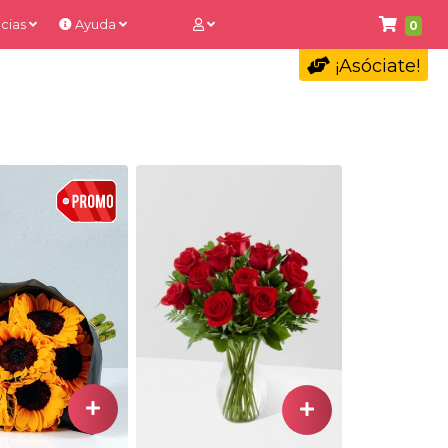
cias
Ayuda
0
¡Asóciate!