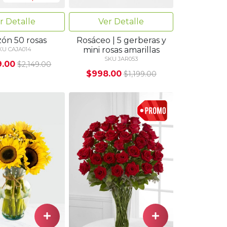
r Detalle
Ver Detalle
zón 50 rosas
Rosáceo | 5 gerberas y
mini rosas amarillas
KU CAJA014
SKU JAR053
9.00
$2,149.00
$998.00
$1,199.00