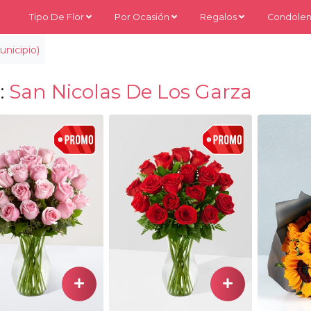
Tipo De Flor
Por Ocasión
Regalos
Condolen
nicipio)
:
San Nicolas De Los Garza