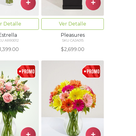
r Detalle
Ver Detalle
Estrella
Pleasures
KU ARR0012
SKU CAJA015
1,399.00
$2,699.00