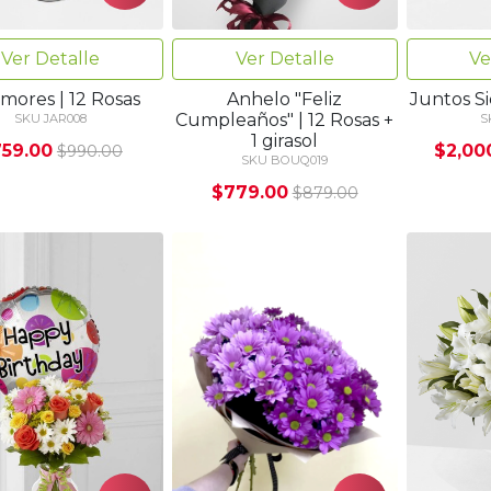
Ver Detalle
Ver Detalle
Ve
mores | 12 Rosas
Anhelo "Feliz
Juntos S
Cumpleaños" | 12 Rosas +
SKU JAR008
S
1 girasol
59.00
$2,00
$990.00
SKU BOUQ019
$779.00
$879.00