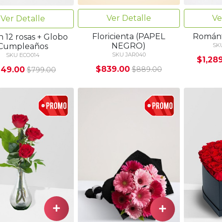
Ver Detalle
Ve
Ver Detalle
Floricienta (PAPEL
Románt
n 12 rosas + Globo
NEGRO)
Cumpleaños
SK
SKU JAR040
SKU ECO014
$1,28
$839.00
49.00
$889.00
$799.00