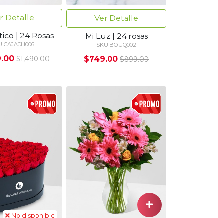
r Detalle
Ver Detalle
ico | 24 Rosas
Mi Luz | 24 rosas
U CAJACH006
SKU BOUQ002
9.00
$749.00
$1,490.00
$899.00
No disponible