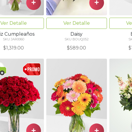
Ver Detalle
Ve
Ver Detalle
liz Cumpleaños
Daisy
SKU JAR0060
S
SKU BOUQ052
$1,319.00
$
$589.00