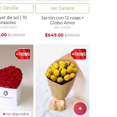
r Detalle
Ver Detalle
t de sol | 10
Jarrón con 12 rosas +
irasoles
Globo Amor
U BOUQ012
SKU ECO013
.00
$649.00
$1,199.00
$799.00
No disponible