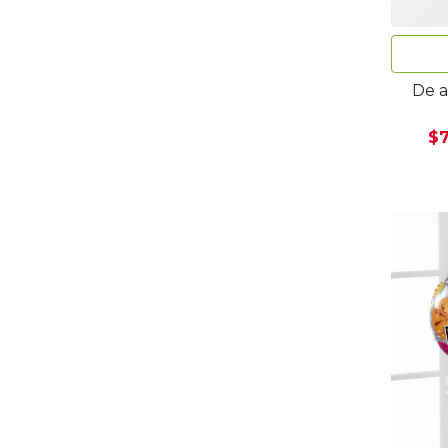
De a
$7