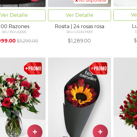
No disponible
Ve
Ver Detalle
Ver Detalle
L
100 Razones
Rosita | 24 rosas rosa
S
SKU BOUQ005
SKU CAJACH001
$
999.00
$1,289.00
$3,290.00