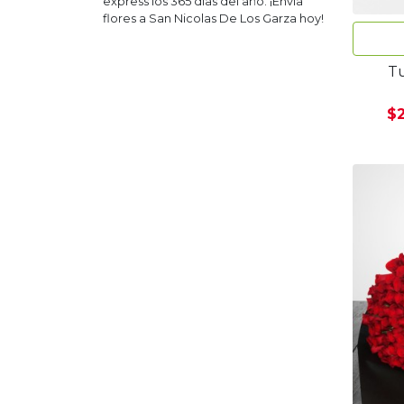
express los 365 días del año. ¡Envía
flores a
San Nicolas De Los Garza
hoy!
Tu
$