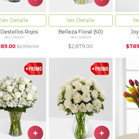
Ver Detalle
Ver Detalle
Ve
 Destellos Rojos
Belleza Floral (50)
Joy
SKU JAR021
SKU JAR025
S
289.00
$2,879.00
$789
$3,990.00