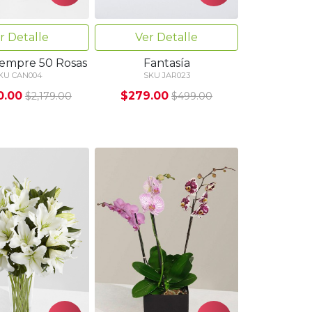
r Detalle
Ver Detalle
iempre 50 Rosas
Fantasía
KU CAN004
SKU JAR023
0.00
$279.00
$2,179.00
$499.00