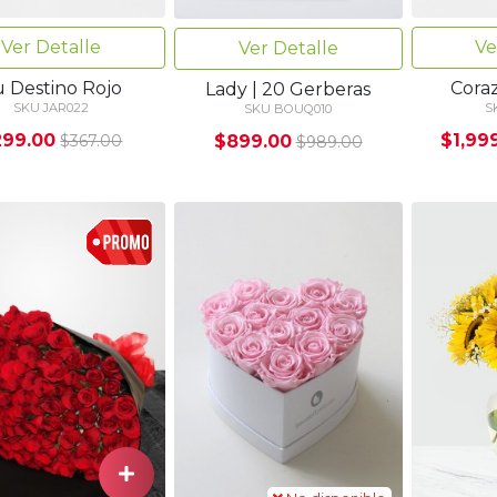
Ver Detalle
Ve
Ver Detalle
 Destino Rojo
Cora
Lady | 20 Gerberas
SKU JAR022
S
SKU BOUQ010
299.00
$1,99
$899.00
$367.00
$989.00