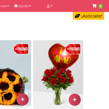
cias
Ayuda
0
¡Asóciate!