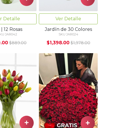
r Detalle
Ver Detalle
 | 12 Rosas
Jardín de 30 Colores
KU JAR042
SKU JAR024
.00
$1,398.00
$889.00
$1,978.00