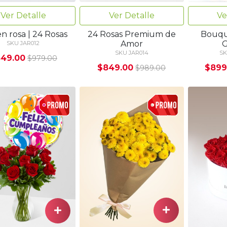
Ver Detalle
Ver Detalle
Ve
n rosa | 24 Rosas
24 Rosas Premium de
Bouque
Amor
G
SKU JAR012
SKU JAR014
SK
49.00
$979.00
$849.00
$899
$989.00