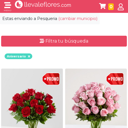
0
MENÚ
Estas enviando a
Pesqueria
(cambiar municipio)
Filtra tu búsqueda
Aniversario