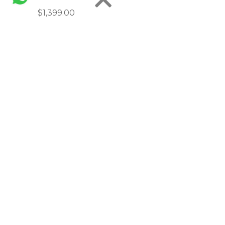
$1,399.00
Síguenos en redes sociales!
CONTÁCTANOS
ventas@llevaleflores.com
(81) 8310-5545
¿Quieres afiliar tu floreria o negocio?
INFORMACIÓN
Cobertura Nuevo León
Cobertura Nacional
Horarios de Entrega