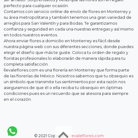
Ver Detalle
Ver Detalle
Bouquet Extra Grande
De corazón | 24 Rosas
300 Rosas + Chocolates
SKU JAR037
Gratis
$1,399.00
SKU BOUQ008