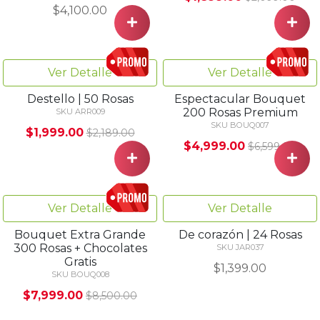
Ver Detalle
Ver Detalle
Mi vida 24
Sorprendente Bouquet
500 Rosas+Globo de
SKU JAR0056
regalo
$999.00
$1,075.00
SKU BOUQ009
$11,990.00