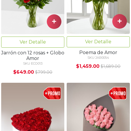
Ver Detalle
Ver Detalle
Poema de Amor
Jarrón con 12 rosas + Globo
Amor
SKU JAR0054
SKU ECO013
$1,459.00
$1,689.00
$649.00
$799.00