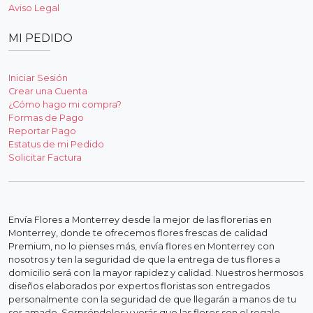
Ver Detalle
Ver Detalle
Destello | 50 Rosas
Espectacular Bouquet
200 Rosas Premium
SKU ARR009
SKU BOUQ007
$1,999.00
$2,189.00
$4,999.00
$6,599.00