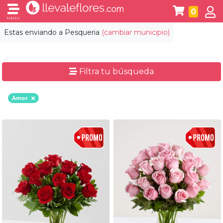
0
MENÚ
Estas enviando a
Pesqueria
(cambiar municipio)
Filtra tu búsqueda
Amor