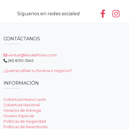
Ver Detalle
Ver Detalle
Algodón de azúcar | 30
Fusion | 50 Rosas
tulipanes
SKU JAR091
SKU TUL04
$1,899.00
$2,099.00
$4,100.00