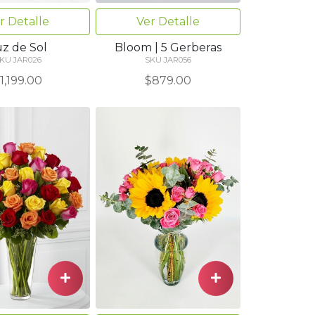
r Detalle
Ver Detalle
uz de Sol
Bloom | 5 Gerberas
KU JAR026
SKU JAR056
1,199.00
$879.00