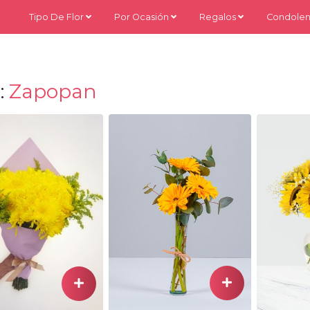
Tipo De Flor
Por Ocasión
Regalos
Condolen
:
Zapopan