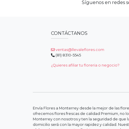
Síguenos en redes so
CONTÁCTANOS
ventas@llevaleflores.com
(81) 8310-5545
¿Quieres afiliar tu floreria o negocio?
Envía Flores a Monterrey desde la mejor de las flor
ofrecemos flores frescas de calidad Premium, no lo
Monterrey con nosotros y ten la seguridad de que la
domicilio será con la mayor rapidez y calidad. Nue