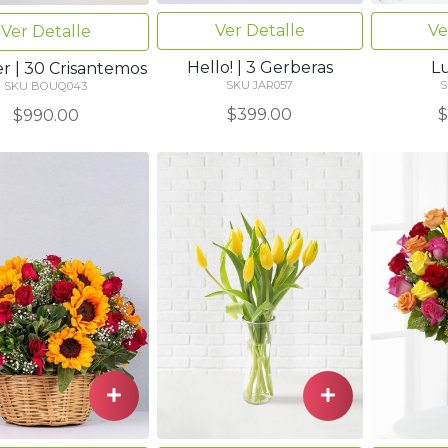
Ver Detalle
Ve
Ver Detalle
Hello! | 3 Gerberas
L
er | 30 Crisantemos
SKU JAR057
S
SKU BOUQ043
$399.00
$
$990.00