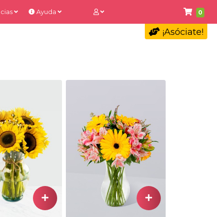
cias
Ayuda
0
¡Asóciate!