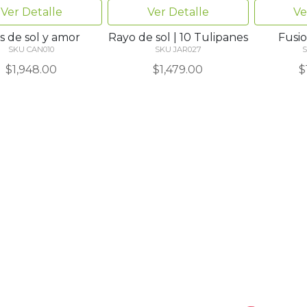
Ver Detalle
Ver Detalle
Ve
s de sol y amor
Rayo de sol | 10 Tulipanes
Fusio
SKU CAN010
SKU JAR027
S
$1,948.00
$1,479.00
$