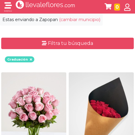
0
MENÚ
Estas enviando a
Zapopan
(cambiar municipio)
Filtra tu búsqueda
Graduación