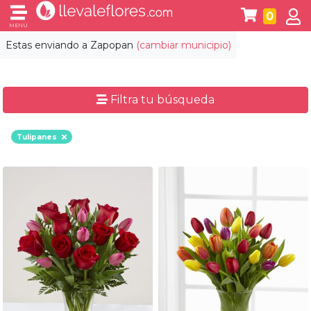
0
MENÚ
Estas enviando a
Zapopan
(cambiar municipio)
Filtra tu búsqueda
Tulipanes