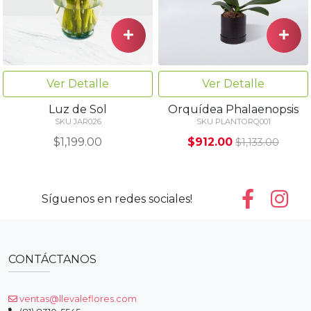
Ver Detalle
Ver Detalle
Luz de Sol
Orquídea Phalaenopsis
SKU JAR026
SKU PLANTORQ001
$1,199.00
$912.00
$1,133.00
Síguenos en redes sociales!
CONTÁCTANOS
ventas@llevaleflores.com