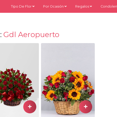
Tipo De Flor
Por Ocasión
Regalos
Condolen
:
Gdl Aeropuerto