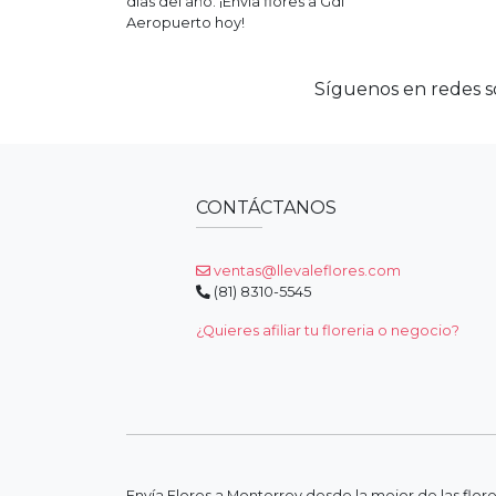
días del año. ¡Envía flores a
Gdl
Aeropuerto
hoy!
Síguenos en redes so
CONTÁCTANOS
ventas@llevaleflores.com
(81) 8310-5545
¿Quieres afiliar tu floreria o negocio?
Envía Flores a Monterrey desde la mejor de las flor