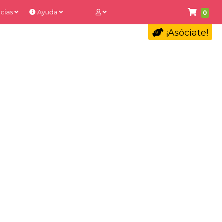
cias
Ayuda
0
¡Asóciate!