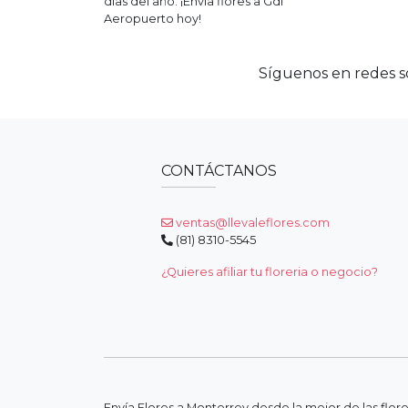
días del año. ¡Envía flores a
Gdl
Aeropuerto
hoy!
Síguenos en redes so
CONTÁCTANOS
ventas@llevaleflores.com
(81) 8310-5545
¿Quieres afiliar tu floreria o negocio?
Envía Flores a Monterrey desde la mejor de las flor