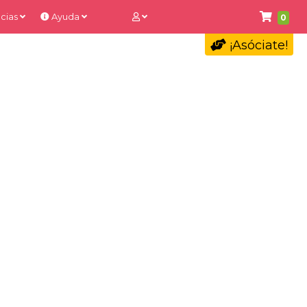
cias
Ayuda
0
¡Asóciate!