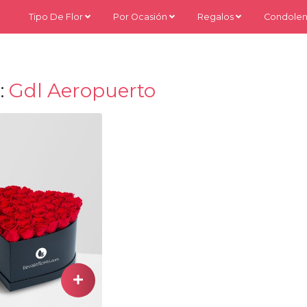
Tipo De Flor
Por Ocasión
Regalos
Condolen
:
Gdl Aeropuerto