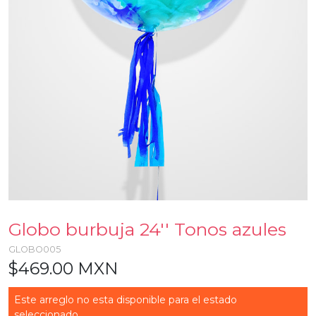
Globo burbuja 24'' Tonos azules
GLOBO005
$469.00 MXN
Este arreglo no esta disponible para el estado
seleccionado...