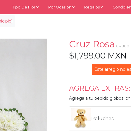
Tipo De Flor
Por Ocasión
Regalos
Condolen
cipio)
Cruz Rosa
CRU001
$1,799.00 MXN
Este arreglo no es
AGREGA EXTRAS:
Agrega a tu pedido globos, ch
Peluches