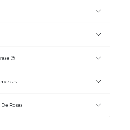
rase 😉
Cervezas
 De Rosas