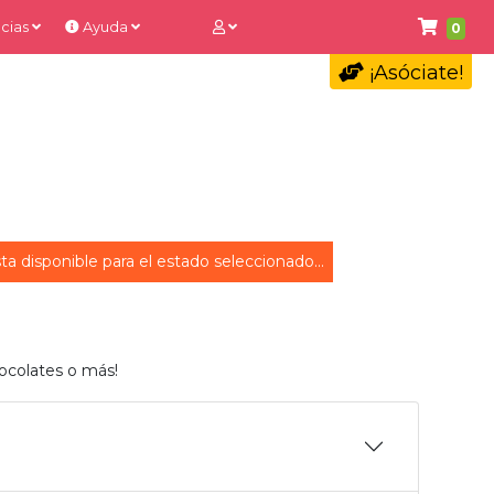
cias
Ayuda
0
¡Asóciate!
ta disponible para el estado seleccionado...
ocolates o más!