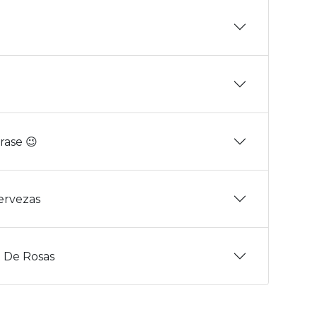
rase 😉
Cervezas
 De Rosas