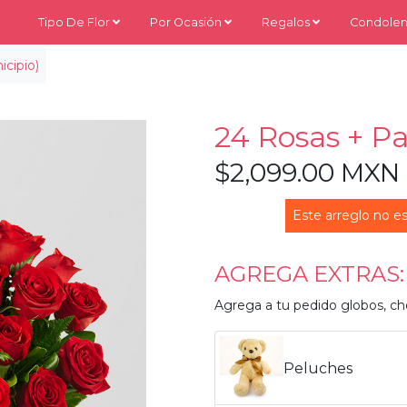
Tipo De Flor
Por Ocasión
Regalos
Condolen
cipio)
24 Rosas + Pa
$2,099.00 MXN
Este arreglo no es
AGREGA EXTRAS:
Agrega a tu pedido globos, ch
Peluches