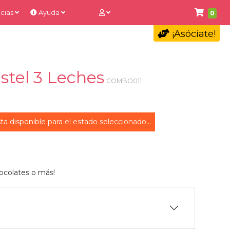
cias
Ayuda
0
¡Asóciate!
stel 3 Leches
COMBO011
ta disponible para el estado seleccionado...
ocolates o más!