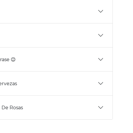
rase 😉
Cervezas
 De Rosas