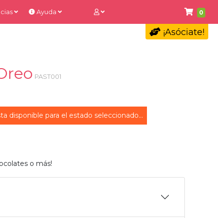
cias
Ayuda
0
¡Asóciate!
 Oreo
PAST001
ta disponible para el estado seleccionado...
ocolates o más!