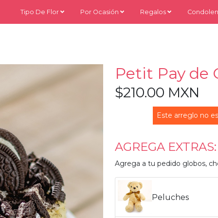
Tipo De Flor
Por Ocasión
Regalos
Condolen
Petit Pay de
$210.00 MXN
Este arreglo no es
AGREGA EXTRAS:
Agrega a tu pedido globos, ch
Peluches