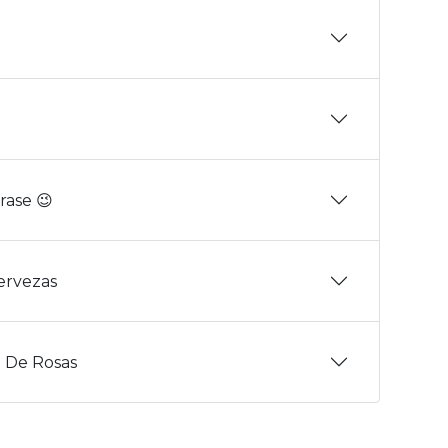
rase 😉
Cervezas
 De Rosas