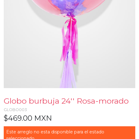
Globo burbuja 24'' Rosa-morado
GLOBO003
$469.00 MXN
Este arreglo no esta disponible para el estado
seleccionado...