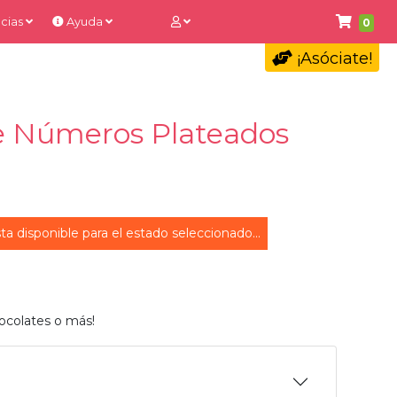
cias
Ayuda
0
¡Asóciate!
e Números Plateados
ta disponible para el estado seleccionado...
ocolates o más!