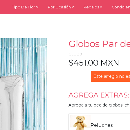
Tipo De Flor
Por Ocasión
Regalos
Condolen
Globos Par d
GLOB011
$451.00 MXN
Este arreglo no es
AGREGA EXTRAS:
Agrega a tu pedido globos, ch
Peluches