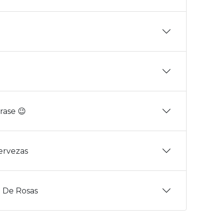
rase 😉
Cervezas
 De Rosas