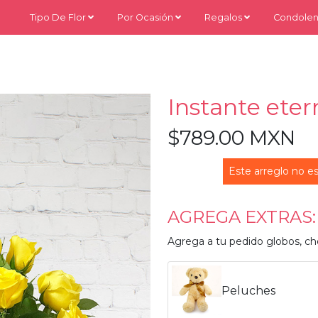
Tipo De Flor
Por Ocasión
Regalos
Condolen
Instante eter
$789.00 MXN
Este arreglo no es
AGREGA EXTRAS:
Agrega a tu pedido globos, ch
Peluches