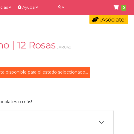
cias
Ayuda
0
¡Asóciate!
no | 12 Rosas
JAR049
ta disponible para el estado seleccionado...
ocolates o más!