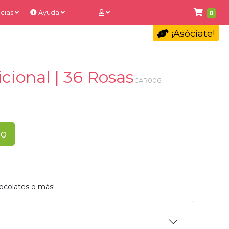
cias
Ayuda
0
¡Asóciate!
cional | 36 Rosas
JAR006
to
ocolates o más!