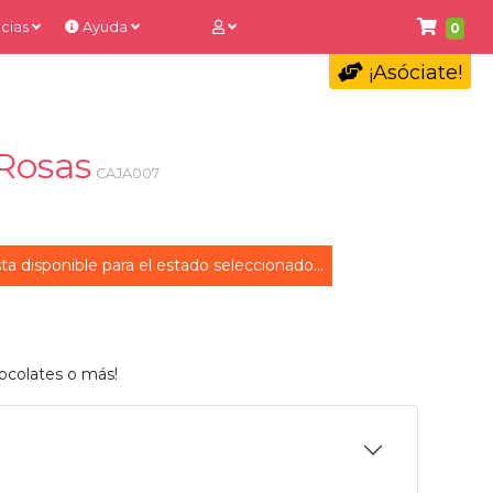
cias
Ayuda
0
¡Asóciate!
 Rosas
CAJA007
ta disponible para el estado seleccionado...
ocolates o más!