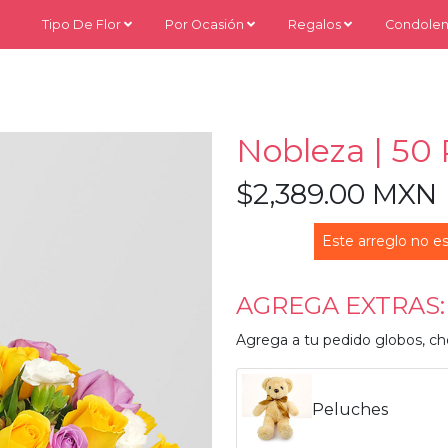
Tipo De Flor
Por Ocasión
Regalos
Condolen
Nobleza | 50
$2,389.00 MXN
Este arreglo no es
AGREGA EXTRAS:
Agrega a tu pedido globos, ch
Peluches