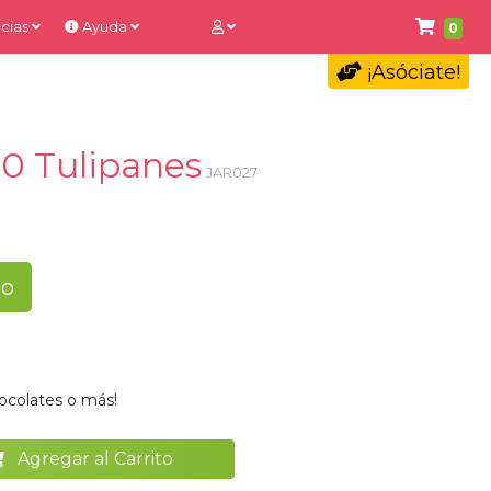
cias
Ayuda
0
¡Asóciate!
 10 Tulipanes
JAR027
to
ocolates o más!
Agregar al Carrito