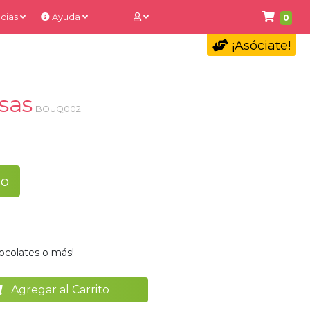
cias
Ayuda
0
¡Asóciate!
osas
BOUQ002
to
ocolates o más!
Agregar al Carrito