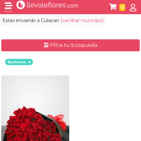
0
MENÚ
Estas enviando a
Culiacan
(cambiar municipio)
Filtra tu búsqueda
Buchones