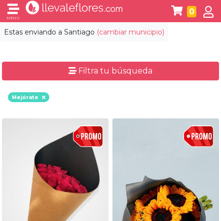
0
MENÚ
Estas enviando a
Santiago
(cambiar municipio)
Filtra tu búsqueda
Mejórate