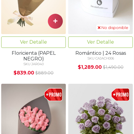
No disponible
Ver Detalle
Ver Detalle
Floricienta (PAPEL
Romántico | 24 Rosas
NEGRO)
SKU CAJACH006
SKU JAR040
$1,289.00
$1,490.00
$839.00
$889.00