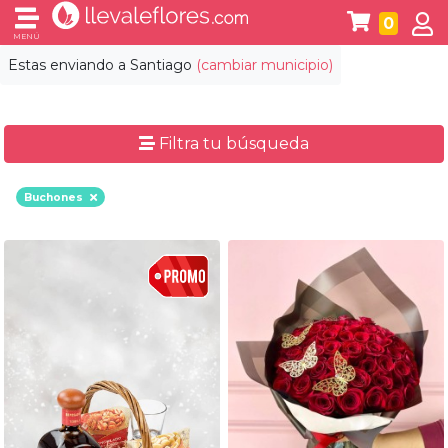
0
MENÚ
Estas enviando a
Santiago
(cambiar municipio)
Filtra tu búsqueda
Buchones