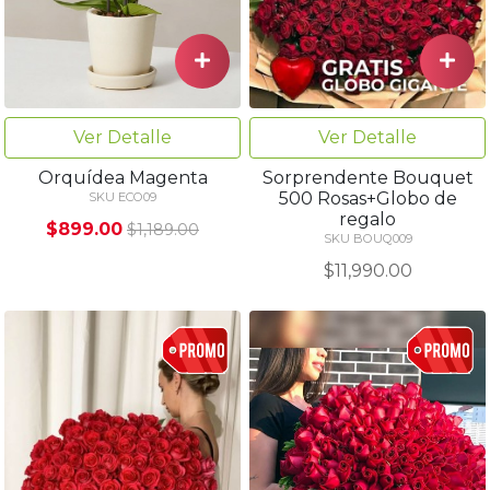
Ver Detalle
Ver Detalle
Orquídea Magenta
Sorprendente Bouquet
500 Rosas+Globo de
SKU ECO09
regalo
$899.00
$1,189.00
SKU BOUQ009
$11,990.00