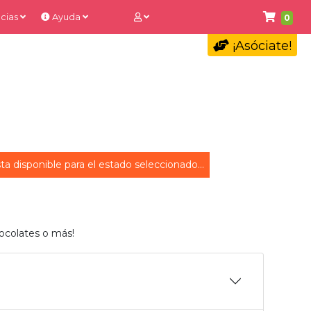
cias
Ayuda
0
¡Asóciate!
ta disponible para el estado seleccionado...
ocolates o más!