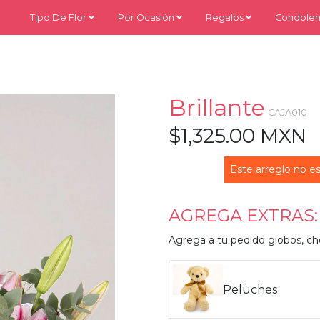
Tipo De Flor
Por Ocasión
Regalos
Condolen
Brillante
CAJA010
$1,325.00 MXN
Este arreglo no es
AGREGA EXTRAS:
Agrega a tu pedido globos, ch
Peluches