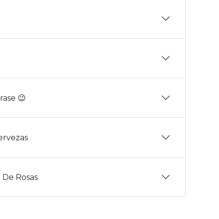
rase 😉
Cervezas
 De Rosas